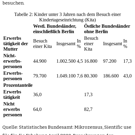
besuchen.
Tabelle 2: Kinder unter 3 Jahren nach dem Besuch einer
Kindertageseinrichtung (Kita)
Westl. Bundesländer,
Östliche Bundesländer
einschließlich Berlin
ohne Berlin
Erwerbs
Besuch
Besuch
In
In
tätigkeit der
Insgesamt
einer
Insgesamt
einer Kita
%
%
Mutter
Kita
Nicht-
erwerbs-
44.900
1.002.500
4,5
16.800
97.200
17,3
personen
Erwerbs-
79.700
1.049.100
7,6
80.300
186.600
43,0
personen
Prozentanteile
Erwerbs
36,0
17,3
tätigkeit
Nicht
erwerbs
64,0
82,7
personen
Quelle: Statistisches Bundesamt: Mikrozensus, Sientific use