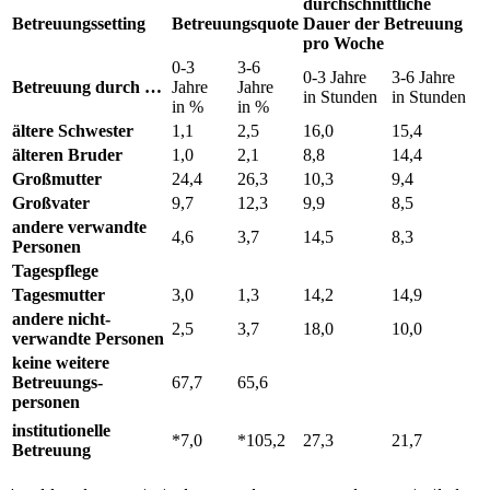
durchschnittliche
Betreuungssetting
Betreuungsquote
Dauer der Betreuung
pro Woche
0-3
3-6
0-3 Jahre
3-6 Jahre
Betreuung durch …
Jahre
Jahre
in Stunden
in Stunden
in %
in %
ältere Schwester
1,1
2,5
16,0
15,4
älteren Bruder
1,0
2,1
8,8
14,4
Großmutter
24,4
26,3
10,3
9,4
Großvater
9,7
12,3
9,9
8,5
andere verwandte
4,6
3,7
14,5
8,3
Personen
Tagespflege
Tagesmutter
3,0
1,3
14,2
14,9
andere nicht-
2,5
3,7
18,0
10,0
verwandte Personen
keine weitere
Betreuungs-
67,7
65,6
personen
institutionelle
*7,0
*105,2
27,3
21,7
Betreuung