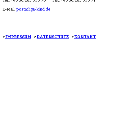
Tel.: +49 30/285 999 70 · Fax: +49 30/285 999 71
E-Mail:
post@liga-kind.de
>
IMPRESSUM
>
DATENSCHUTZ
>
KONTAKT